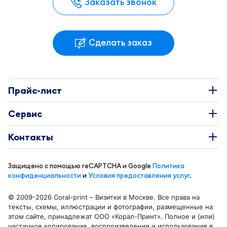
Заказать звонок
Сделать заказ
Прайс-лист
Наклейки
Сервис
Этикетки
О Компании
Контакты
Каталоги
Требования к макетам
+7 495 663-73-81
Буклеты
Защищено с помощью reCAPTCHA и Google
Политика
Доставка и оплата
info@coral-print.ru
конфиденциальности
и
Условия предоставления услуг
.
Визитки
Политика конфиденциальности
© 2009-2026 Coral-print – Визитки в Москве. Все права на
Бирки и воблеры
Карта сайта
тексты, схемы, иллюстрации и фотографии, размещенные на
Отделения в Москве
этом сайте, принадлежат ООО «Корал-Принт». Полное и (или)
Календари
Блог
частичное копирование, воспроизведение и использование в