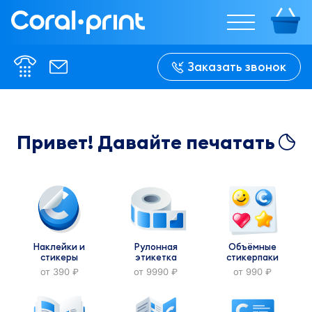
%w%
%w%
Заказать звонок
%h%
%h%
Привет! Давайте печатать
В сложенном 
В сложенном 
виде:

виде:

%w-f%
%w-f%
Наклейки и
Рулонная
Объёмные
стикеры
этикетка
стикерпаки
от 390
от 9990
от 990
руб.
руб.
руб.