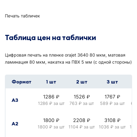
Печать табличек
Таблица цен на таблички
Цифровая печать на пленке orajet 3640 80 мкм, матовая
ламинация 80 мкм, накатка на ПВХ 5 мм (с одной стороны)
Формат
1 шт
2 шт
3 шт
1286
1526
1767
руб.
руб.
руб.
А3
1286
за шт
763
за шт
589
за шт
61
руб.
руб.
руб.
1800
2208
3108
руб.
руб.
руб.
А2
1800
за шт
1104
за шт
1036
за шт
10
руб.
руб.
руб.