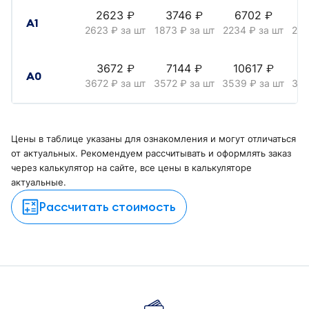
2623
3746
6702
1
руб.
руб.
руб.
А1
2623
за шт
1873
за шт
2234
за шт
20
руб.
руб.
руб.
3672
7144
10617
1
руб.
руб.
руб.
А0
3672
за шт
3572
за шт
3539
за шт
31
руб.
руб.
руб.
Цены в таблице указаны для ознакомления и могут отличаться
от актуальных. Рекомендуем рассчитывать и оформлять заказ
через калькулятор на сайте, все цены в калькуляторе
актуальные.
Рассчитать стоимость