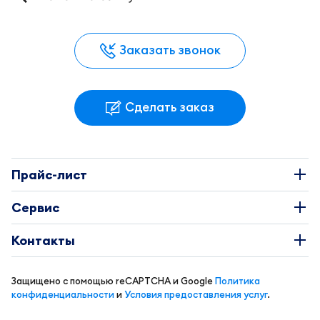
Заказать звонок
Сделать заказ
Прайс-лист
Наклейки
Сервис
Этикетки
О Компании
Контакты
Каталоги
Требования к макетам
+7 495 663-73-81
Буклеты
Защищено с помощью reCAPTCHA и Google
Политика
Доставка и оплата
info@coral-print.ru
конфиденциальности
и
Условия предоставления услуг
.
Визитки
Политика конфиденциальности