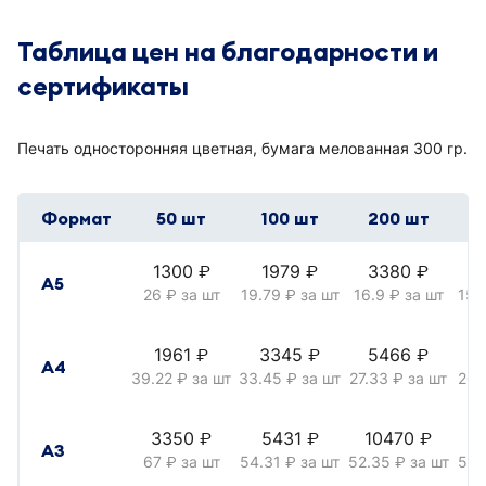
Таблица цен на благодарности и
сертификаты
Печать односторонняя цветная, бумага мелованная 300 гр.
Формат
50 шт
100 шт
200 шт
3
1300
1979
3380
руб.
руб.
руб.
А5
26
за шт
19.79
за шт
16.9
за шт
15.
руб.
руб.
руб.
1961
3345
5466
руб.
руб.
руб.
А4
39.22
за шт
33.45
за шт
27.33
за шт
26.
руб.
руб.
руб.
3350
5431
10470
1
руб.
руб.
руб.
А3
67
за шт
54.31
за шт
52.35
за шт
51.
руб.
руб.
руб.