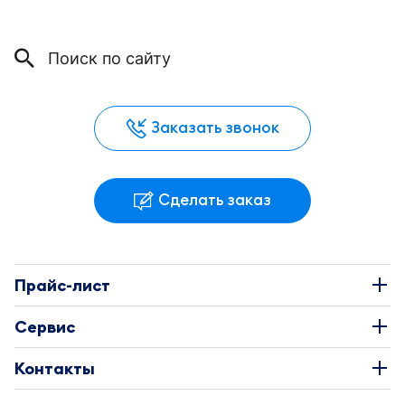
Заказать звонок
Сделать заказ
Прайс-лист
Наклейки
Сервис
Этикетки
О Компании
Контакты
Каталоги
Требования к макетам
+7 495 663-73-81