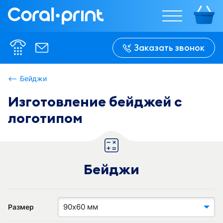
null
%w%
%w%
Заказать звонок
%h%
%h%
Бейджи
Изготовление бейджей с
В сложенном 
В сложенном 
виде:

виде:

логотипом
%w-f%
%w-f%
Бейджи
90х60 мм
Размер