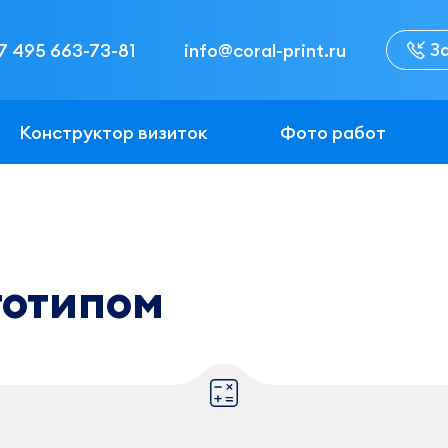
З
7 495 663-73-81
info@coral-print.ru
Конструктор визиток
Фото работ
готипом