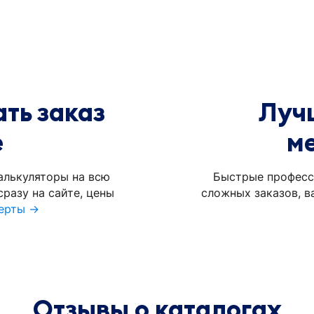
ть заказ
Луч
е
м
алькуляторы на всю
Быстрые професс
разу на сайте, цены
сложных заказов, в
ерты →
Отзывы о каталогах