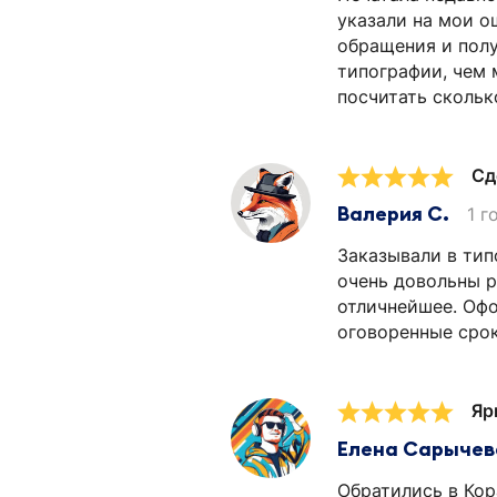
указали на мои о
обращения и полу
типографии, чем 
посчитать скольк
Сд
Валерия С.
1 г
Заказывали в тип
очень довольны р
отличнейшее. Офо
оговоренные срок
Яр
Елена Сарычев
Обратились в Кор