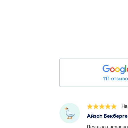
111 отзыв
На
Айзат Бекберг
Печатала недавно