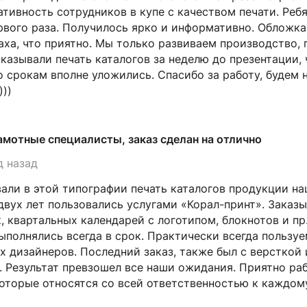
тивность сотрудников в купе с качеством печати. Ребя
рвого раза. Получилось ярко и информативно. Обложка 
аха, что приятно. Мы только развиваем производство,
аказывали печать каталогов за неделю до презентации, 
о срокам вполне уложились. Спасибо за работу, будем
))
амотные специалисты, заказ сделан на отлично
д назад
вали в этой типографии печать каталогов продукции н
двух лет пользовались услугами «Корал-принт». Заказ
к, квартальных календарей с логотипом, блокнотов и пр
ыполнялись всегда в срок. Практически всегда пользу
 дизайнеров. Последний заказ, также был с версткой 
и. Результат превзошел все наши ожидания. Приятно р
оторые относятся со всей ответственностью к каждому