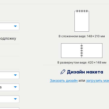
В сложенном виде: 148✗210 мм
подложку
В развернутом виде: 420✗148 мм
Дизайн макета
или
Заказать дизайн
загрузить ма
а