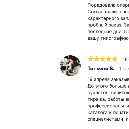
Порадовала опера
Согласовали с пе
характерного зап
пробный заказ. З
последние дни. П
вашу типографию)
Гр
Татьяна В.
1 го
19 апреля заказы
До этого больше 
буклетов, визито
тиража, работы в
профессиональных
каталога к печат
специалистами, к