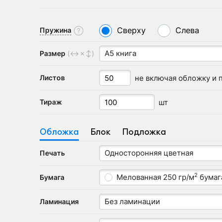
Сверху
Слева
Пружина
А5 книга
Размер
(↔✗↕)
не включая обложку и 
Листов
шт
Тираж
Обложка
Блок
Подложка
Односторонняя цветная
Печать
2
Мелованная 250 гр/м
бумаг
Бумага
Без ламинации
Ламинация