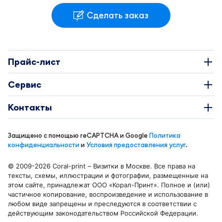
Сделать заказ
Прайс-лист
Наклейки
Сервис
Этикетки
О Компании
Контакты
Каталоги
Требования к макетам
+7 495 663-73-81
Буклеты
Защищено с помощью reCAPTCHA и Google
Политика
Доставка и оплата
info@coral-print.ru
конфиденциальности
и
Условия предоставления услуг
.
Визитки
Политика конфиденциальности
© 2009-2026 Coral-print – Визитки в Москве. Все права на
Бирки и воблеры
Карта сайта
тексты, схемы, иллюстрации и фотографии, размещенные на
Отделения в Москве
этом сайте, принадлежат ООО «Корал-Принт». Полное и (или)
Календари
Блог
частичное копирование, воспроизведение и использование в
Москва, ул. Смольная 44 к. 1
любом виде запрещены и преследуются в соответствии с
Листовки и флаеры
Беломорская
действующим законодательством Российской Федерации.