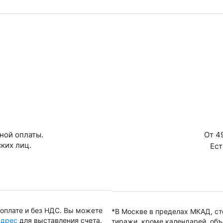
ной оплаты.
От 4
ких лиц.
Ест
оплате и без НДС. Вы можете
*В Москве в пределах МКАД, с
адрес
для выставления счета.
тиражи, кроме календарей, объ