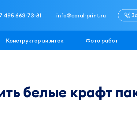
З
7 495 663-73-81
info@coral-print.ru
Конструктор визиток
Фото работ
ить белые крафт па