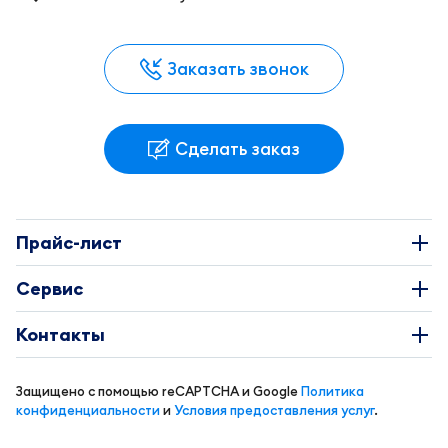
Заказать звонок
Сделать заказ
Прайс-лист
Наклейки
Сервис
Этикетки
О Компании
Контакты
Каталоги
Требования к макетам
+7 495 663-73-81
Буклеты
Защищено с помощью reCAPTCHA и Google
Политика
Доставка и оплата
info@coral-print.ru
конфиденциальности
и
Условия предоставления услуг
.
Визитки
Политика конфиденциальности