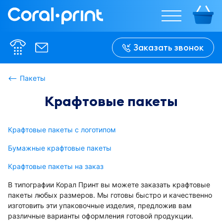
%w%
%w%
Заказать звонок
%h%
%h%
Пакеты
Крафтовые пакеты
В сложенном 
В сложенном 
виде:

виде:

%w-f%
%w-f%
Крафтовые пакеты с логотипом
Бумажные крафтовые пакеты
Крафтовые пакеты на заказ
В типографии Корал Принт вы можете заказать крафтовые
пакеты любых размеров. Мы готовы быстро и качественно
изготовить эти упаковочные изделия, предложив вам
различные варианты оформления готовой продукции.