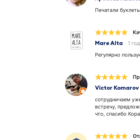
Печатали буклеты
Ка
Mare Alta
1 го
Регулярно пользу
Пр
Victor Komarov
сотрудничаем уже
встречу, предлож
что, спасибо Кора
От