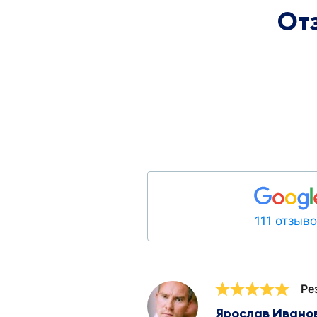
От
111 отзыв
Ре
Ярослав Ивано