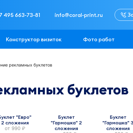
З
7 495 663-73-81
info@coral-print.ru
Конструктор визиток
Фото работ
ение рекламных буклетов
екламных буклетов
Буклет "Евро"
Буклет
Буклет
2 сложения
"Гармошка" 2
"Гармошка" 
от
990
сложения
сложения
руб.