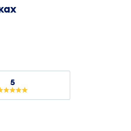
ках
5