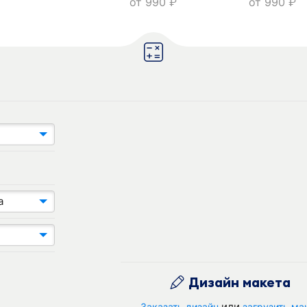
от
990
от
990
руб.
руб.
а
Дизайн макета
или
Заказать дизайн
загрузить ма