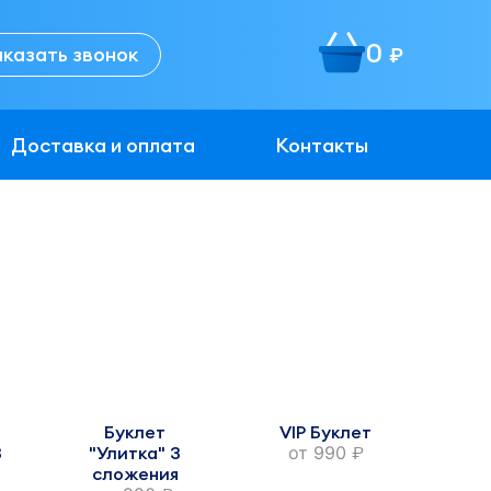
0
аказать звонок
руб.
Доставка и оплата
Контакты
Буклет
VIP Буклет
3
"Улитка" 3
от
990
руб.
сложения