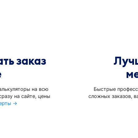
ть заказ
Луч
е
м
алькуляторы на всю
Быстрые професс
разу на сайте, цены
сложных заказов, в
ерты →