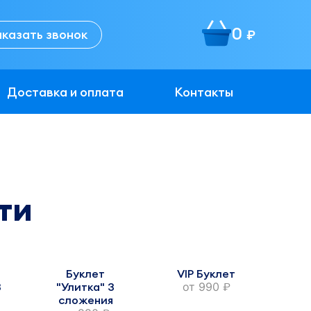
0
аказать звонок
руб.
Доставка и оплата
Контакты
ти
Буклет
VIP Буклет
3
"Улитка" 3
от
990
руб.
сложения