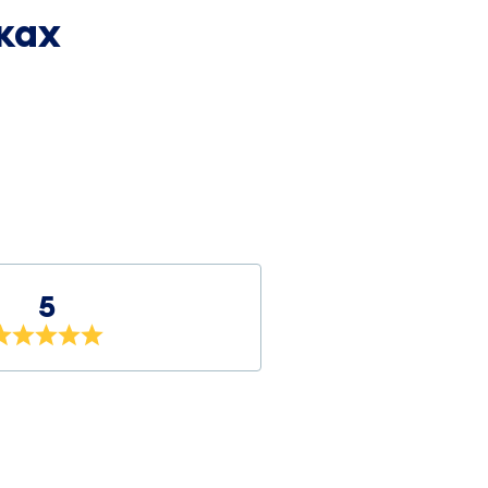
ках
5