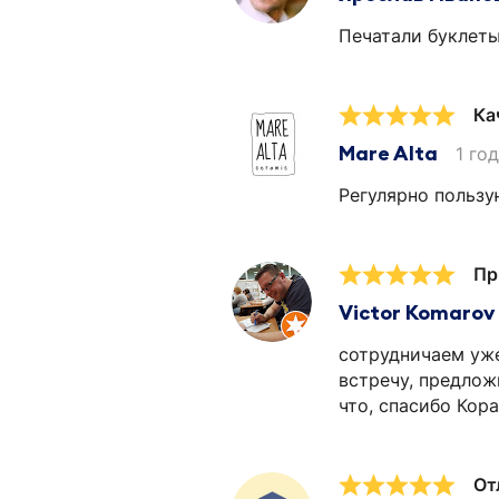
Печатали буклеты
Ка
Mare Alta
1 го
Регулярно пользу
Пр
Victor Komarov
сотрудничаем уже
встречу, предлож
что, спасибо Кора
От