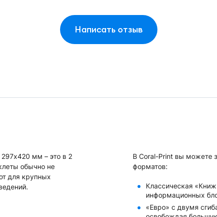
Написать отзыв
297х420 мм – это в 2
В Coral-Print вы можете
клеты обычно не
форматов:
ют для крупных
Классическая «Книжк
ведений.
информационных бло
«Евро» с двумя сгиб
освобождая большую