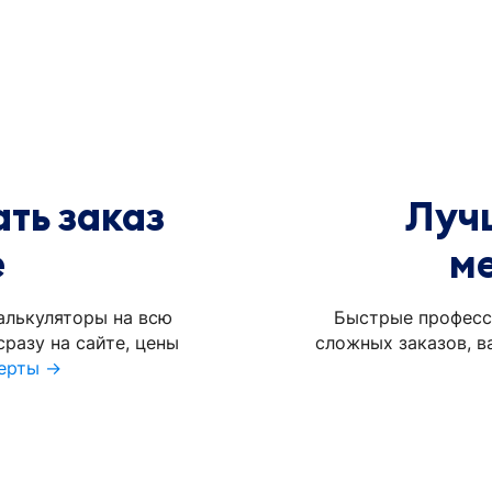
ть заказ
Луч
е
м
алькуляторы на всю
Быстрые професс
разу на сайте, цены
сложных заказов, в
ерты →