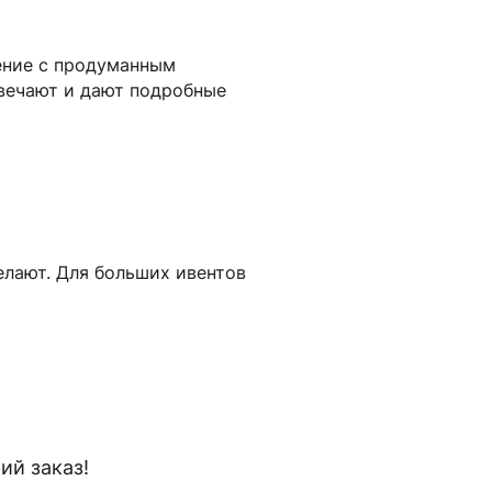
ение с продуманным
вечают и дают подробные
елают. Для больших ивентов
й заказ!