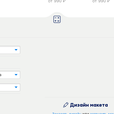
от
990
от
990
руб.
руб.
а
Дизайн макета
или
Заказать дизайн
загрузить ма