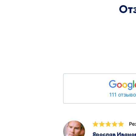
От
111 отзыв
Ре
Ярослав Ивано