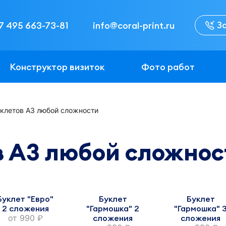
З
7 495 663-73-81
info@coral-print.ru
Конструктор визиток
Фото работ
уклетов А3 любой сложности
в А3 любой сложнос
Буклет "Евро"
Буклет
Буклет
2 сложения
"Гармошка" 2
"Гармошка" 
от
990
сложения
сложения
руб.