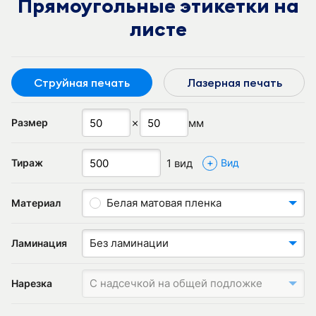
Прямоугольные этикетки на
листе
Струйная печать
Лазерная печать
✗
мм
Размер
+
1 вид
Тираж
Вид
Белая матовая пленка
Материал
Без ламинации
Ламинация
С надсечкой на общей подложке
Нарезка