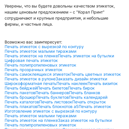
Уверены, что вы будете довольны качеством этикеток,
нашим ценовым предложением – с "Корал Принт"
сотрудничают и крупные предприятия, и небольшие
фирмы, и частные лица.
Возможно вас заинтересует:
Печать этикеток с вырезкой по контуру
Печать этикеток малыми тиражами
Печать этикеток на пленке
Печать этикеток на бутылки
Цифровая печать этикеток
Печать полипропиленовых этикеток
Печать прозрачных этикеток
Печать самоклеящихся этикеток
Печать цветных этикеток
Печать этикеток в рулоне
Заказать дизайн этикетки
Широкоформатная печать
Печать наклеек
Печать визиток
Печать бейджей
Печать билетов
Печать бирок
Печать пакетов
Печать баннеров
Печать бланков
Печать брошюр
Печать буклетов
Печать календарей
Печать каталогов
Печать листовок
Печать открыток
Печать плакатов
Печать блокнотов а5
Печать этикеток
Изготовление этикеток с вырезкой по контуру
Печать этикеток малыми тиражами
Печать этикеток на пленке
Заказ этикеток на бутылки
Печать полипропиленовых этикеток