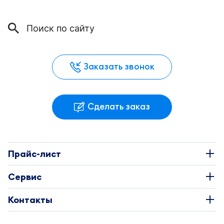
Заказать звонок
Сделать заказ
Прайс-лист
Наклейки
Сервис
Этикетки
О Компании
Контакты
Каталоги
Требования к макетам
+7 495 663-73-81