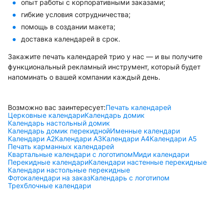
опыт работы с корпоративными заказами;
гибкие условия сотрудничества;
помощь в создании макета;
доставка календарей в срок.
Закажите печать календарей трио у нас — и вы получите
функциональный рекламный инструмент, который будет
напоминать о вашей компании каждый день.
Возможно вас заинтересует:
Печать календарей
Церковные календари
Календарь домик
Календарь настольный домик
Календарь домик перекидной
Именные календари
Календари А2
Календари А3
Календари А4
Календари А5
Печать карманных календарей
Квартальные календари с логотипом
Миди календари
Перекидные календари
Календари настенные перекидные
Календари настольные перекидные
Фотокалендари на заказ
Календарь с логотипом
Трехблочные календари