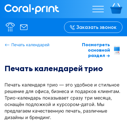
%w%
%w%
200 мм
200 мм
210 мм
210 мм
210 мм
210 мм
100 мм
130 мм
125 мм
125 мм
95 мм
95 мм
35 мм
145 мм
Заказать звонок
145 мм
25 мм
%h%
%h%
150 мм
35 мм
Посмотреть
Печать календарей
основной
раздел →
В сложенном 
В сложенном 
виде:

виде:

%w-f%
%w-f%
Печать календарей трио
Печать календаря трио — это удобное и стильное
решение для офиса, бизнеса и подарков клиентам.
Трио-календарь показывает сразу три месяца,
оснащён подложкой и курсором-датой. Мы
предлагаем качественную печать, различные
дизайны и брендинг.