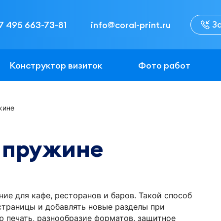
З
7 495 663-73-81
info@coral-print.ru
Конструктор визиток
Фото работ
жине
 пружине
ие для кафе, ресторанов и баров. Такой способ
страницы и добавлять новые разделы при
 печать, разнообразие форматов, защитное