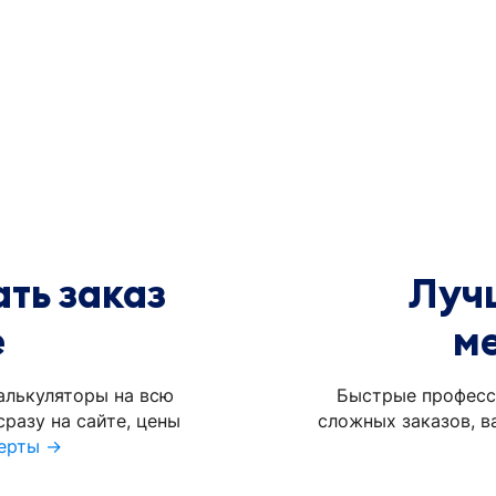
ть заказ
Луч
е
м
алькуляторы на всю
Быстрые професс
разу на сайте, цены
сложных заказов, в
ерты →