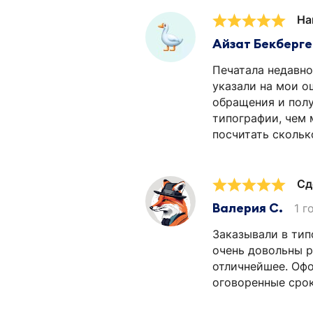
На
Айзат Бекберг
Печатала недавно
указали на мои о
обращения и полу
типографии, чем 
посчитать скольк
Сд
Валерия С.
1 г
Заказывали в тип
очень довольны р
отличнейшее. Офо
оговоренные срок