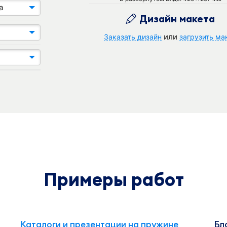
а
Дизайн макета
или
Заказать дизайн
загрузить ма
Примеры работ
Каталоги и презентации на пружине
Бл