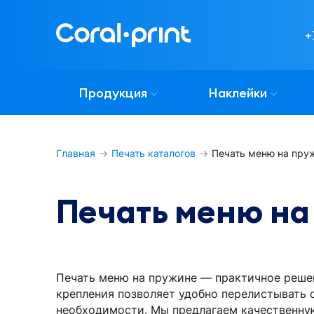
%w%
%w%
+
%h%
%h%
Продукция
Наклейки
В сложенном 
В сложенном 
виде:

виде:

Главная
Печать каталогов
Печать меню на пру
%w-f%
%w-f%
Печать меню на
Печать меню на пружине — практичное решен
крепления позволяет удобно перелистывать 
необходимости. Мы предлагаем качественную