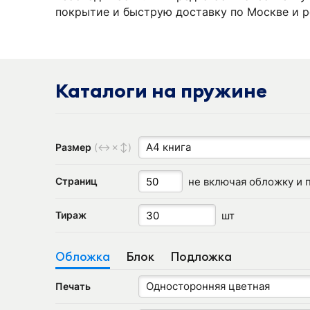
покрытие и быструю доставку по Москве и р
Каталоги на пружине
А4 книга
Размер
(↔✗↕)
не включая обложку и 
Страниц
шт
Тираж
Обложка
Блок
Подложка
Односторонняя цветная
Печать