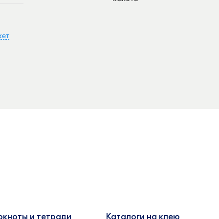
кет
окноты и тетради
Каталоги на клею