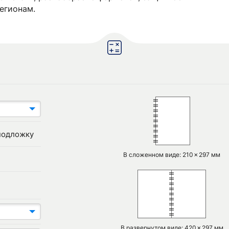
егионам.
подложку
В сложенном виде: 210✗297 мм
В развернутом виде: 420✗297 мм