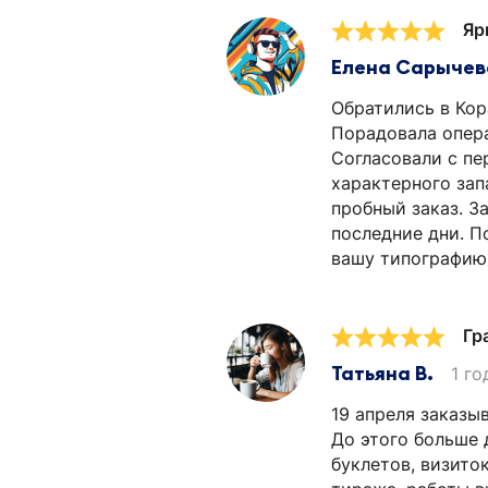
Яр
Елена Сарычев
Обратились в Кор
Порадовала опера
Согласовали с пе
характерного зап
пробный заказ. З
последние дни. П
вашу типографию)
Гр
Татьяна В.
1 го
19 апреля заказы
До этого больше 
буклетов, визито