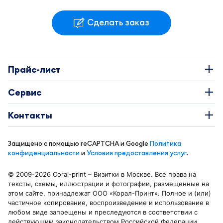
Сделать заказ
Прайс-лист
Наклейки
Сервис
Этикетки
О Компании
Контакты
Каталоги
Требования к макетам
+7 495 663-73-81
Буклеты
Защищено с помощью reCAPTCHA и Google
Политика
Доставка и оплата
info@coral-print.ru
конфиденциальности
и
Условия предоставления услуг
.
Визитки
Политика конфиденциальности
© 2009-2026 Coral-print – Визитки в Москве. Все права на
Бирки и воблеры
Карта сайта
тексты, схемы, иллюстрации и фотографии, размещенные на
Отделения в Москве
этом сайте, принадлежат ООО «Корал-Принт». Полное и (или)
Календари
Блог
частичное копирование, воспроизведение и использование в
Москва, ул. Смольная 44 к. 1
любом виде запрещены и преследуются в соответствии с
Листовки и флаеры
Беломорская
действующим законодательством Российской Федерации.