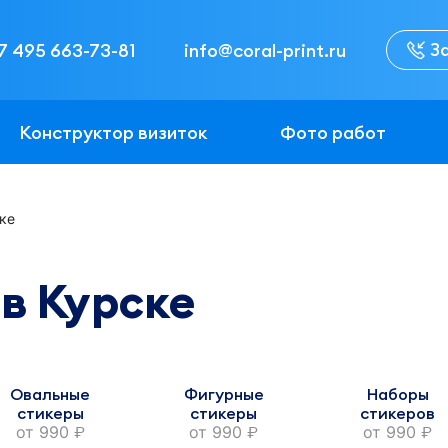
З
7 495 663-73-81
info@coral-print.ru
Конструктор визиток
Фото работ
ке
в Курске
Овальные
Фигурные
Наборы
стикеры
стикеры
стикеров
от
990
от
990
от
990
руб.
руб.
руб.