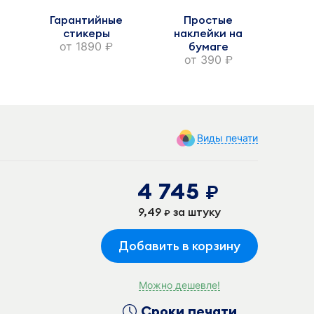
Гарантийные
Простые
стикеры
наклейки на
от
1890
бумаге
руб.
от
390
руб.
Виды печати
4 745
руб.
9,49
за штуку
руб.
Добавить в корзину
Можно дешевле!
Сроки печати