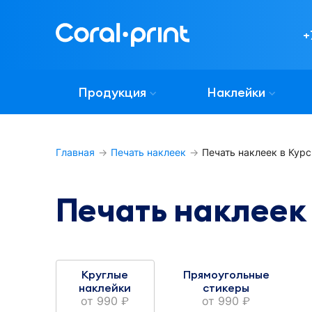
%w%
%w%
+
%h%
%h%
Продукция
Наклейки
В сложенном 
В сложенном 
виде:

виде:

Главная
Печать наклеек
Печать наклеек в Курс
%w-f%
%w-f%
Печать наклеек 
Круглые
Прямоугольные
наклейки
стикеры
от
990
от
990
руб.
руб.