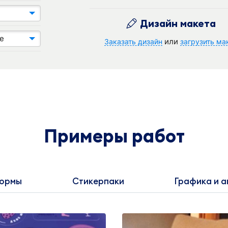
Дизайн макета
е
или
Заказать дизайн
загрузить ма
Примеры работ
формы
Стикерпаки
Графика и 