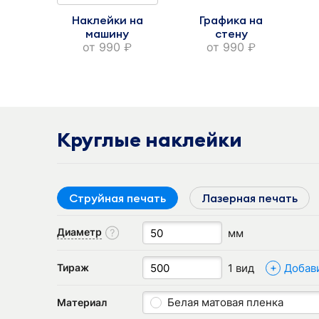
Наклейки на
Графика на
машину
стену
от
990
от
990
руб.
руб.
Круглые наклейки
Струйная печать
Лазерная печать
Диаметр
мм
+
1 вид
Добав
Тираж
Белая матовая пленка
Материал