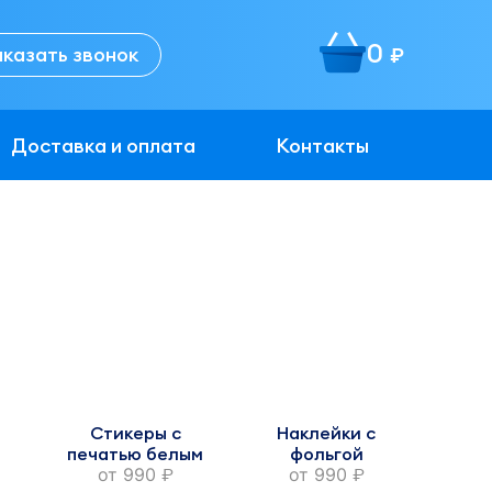
0
аказать звонок
руб.
Доставка и оплата
Контакты
Стикеры с
Наклейки с
печатью белым
фольгой
от
990
от
990
руб.
руб.