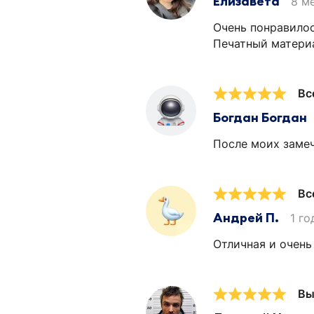
Елизавета
8 м
Очень понравилос
Печатный материа
Вс
Богдан Богдан
После моих замеч
Вс
Андрей П.
1 го
Отличная и очень
Вы