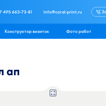
З
7 495 663-73-81
info@coral-print.ru
Конструктор визиток
Фото работ
л ап