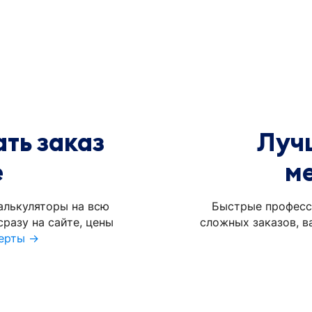
ть заказ
Луч
е
м
алькуляторы на всю
Быстрые професс
разу на сайте, цены
сложных заказов, в
ерты →