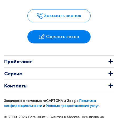
Заказать звонок
Сделать заказ
Прайс-лист
Наклейки
Сервис
Этикетки
О Компании
Контакты
Каталоги
Требования к макетам
+7 495 663-73-81
Буклеты
Защищено с помощью reCAPTCHA и Google
Политика
Доставка и оплата
info@coral-print.ru
конфиденциальности
и
Условия предоставления услуг
.
Визитки
Политика конфиденциальности
© 2009-2026 Coral-print – Визитки в Москве. Все права на