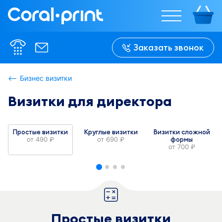
%w%
%w%
%w%
%w%
%w%
%w%
%h%
%h%
Заказать звонок
%h%
%h%
%h%
%h%
Бизнес визитки
Визитки для директора
В сложенном 
В сложенном 
виде:

виде:

%w-f%
%w-f%
Простые визитки
Круглые визитки
Визитки сложной
от
490
от
690
формы
руб.
руб.
от
700
руб.
Простые визитки