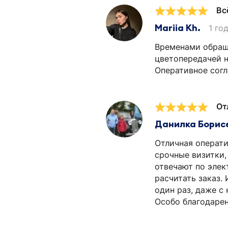
Вс
Mariia Kh.
1 го
Временами обраща
цветопередачей н
Оперативное согла
От
Данилка Борис
Отличная операти
срочные визитки,
отвечают по элек
расчитать заказ. 
один раз, даже с
Особо благодарен