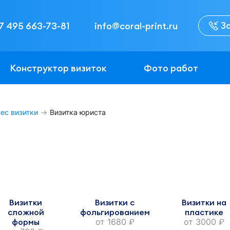
З
7 495 663-73-81
info@coral-print.ru
Конструктор визиток
Фото работ
ес визитки
Визитка юриста
Визитки
Визитки с
Визитки на
сложной
фольгированием
пластике
формы
от
1680
от
3000
руб.
руб.