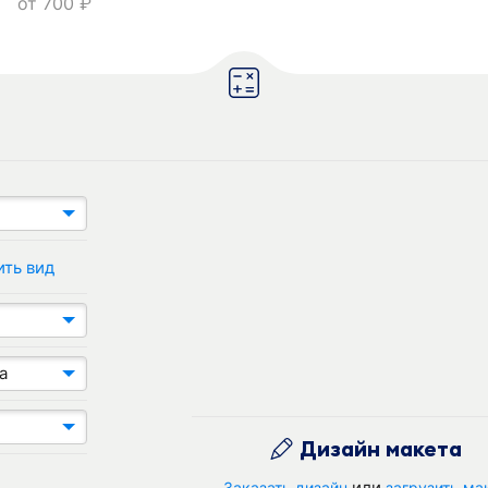
от
700
руб.
ить вид
а
Дизайн макета
или
Заказать дизайн
загрузить ма