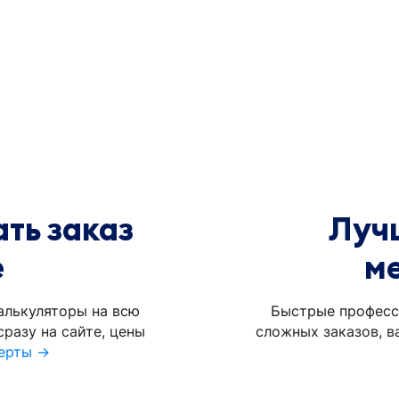
ть заказ
Луч
е
м
алькуляторы на всю
Быстрые професс
разу на сайте, цены
сложных заказов, в
ерты →