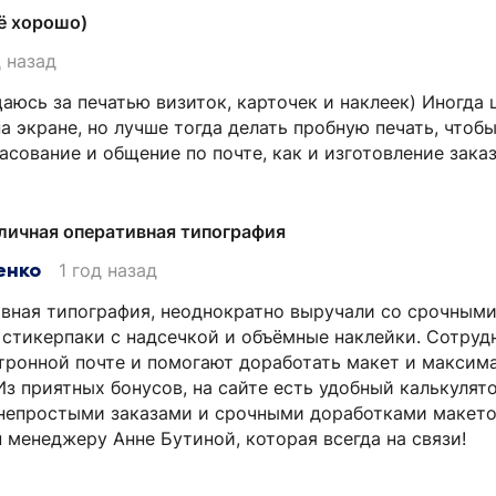
ё хорошо)
д назад
юсь за печатью визиток, карточек и наклеек) Иногда ц
а экране, но лучше тогда делать пробную печать, чтоб
сование и общение по почте, как и изготовление заказа
личная оперативная типография
енко
1 год назад
вная типография, неоднократно выручали со срочными
 стикерпаки с надсечкой и объёмные наклейки. Сотруд
тронной почте и помогают доработать макет и максим
Из приятных бонусов, на сайте есть удобный калькулято
 непростыми заказами и срочными доработками макето
 менеджеру Анне Бутиной, которая всегда на связи!