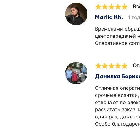
Вс
Mariia Kh.
1 го
Временами обраща
цветопередачей н
Оперативное согла
От
Данилка Борис
Отличная операти
срочные визитки,
отвечают по элек
расчитать заказ. 
один раз, даже с
Особо благодарен