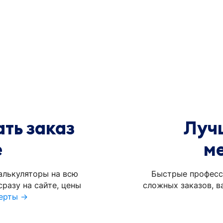
ть заказ
Луч
е
м
алькуляторы на всю
Быстрые професс
разу на сайте, цены
сложных заказов, в
ерты →