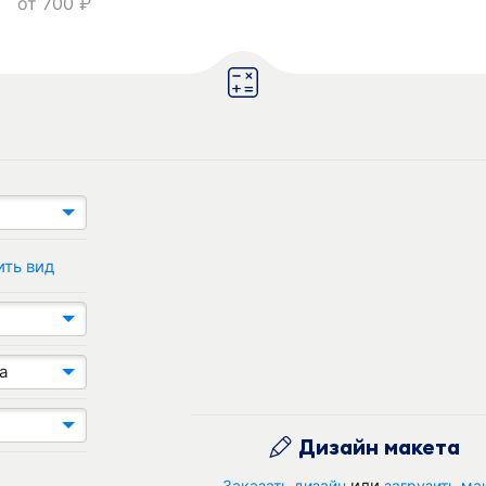
от
700
руб.
ить вид
а
Дизайн макета
или
Заказать дизайн
загрузить ма