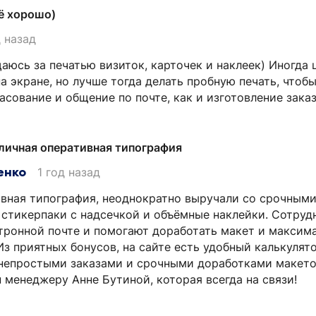
ё хорошо)
д назад
юсь за печатью визиток, карточек и наклеек) Иногда ц
а экране, но лучше тогда делать пробную печать, чтоб
сование и общение по почте, как и изготовление заказа
личная оперативная типография
енко
1 год назад
вная типография, неоднократно выручали со срочными
 стикерпаки с надсечкой и объёмные наклейки. Сотруд
тронной почте и помогают доработать макет и максим
Из приятных бонусов, на сайте есть удобный калькулято
 непростыми заказами и срочными доработками макето
 менеджеру Анне Бутиной, которая всегда на связи!