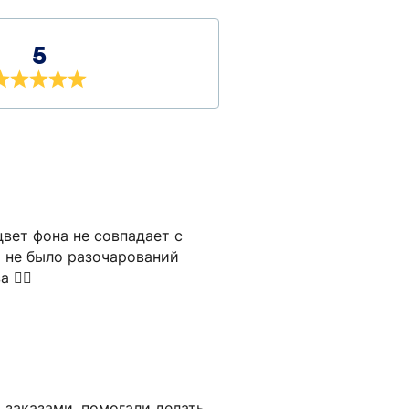
5
вет фона не совпадает с
ы не было разочарований
 👍🏻
 заказами, помогали делать