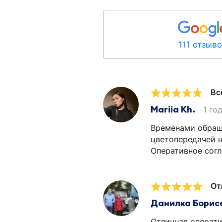
111 отзыв
Вс
Mariia Kh.
1 го
Временами обраща
цветопередачей н
Оперативное согла
От
Данилка Борис
Отличная операти