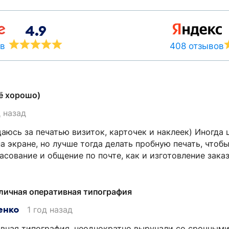
4.9
408 отзывов
ов
ё хорошо)
д назад
юсь за печатью визиток, карточек и наклеек) Иногда ц
а экране, но лучше тогда делать пробную печать, чтоб
сование и общение по почте, как и изготовление заказа
личная оперативная типография
енко
1 год назад
вная типография, неоднократно выручали со срочными