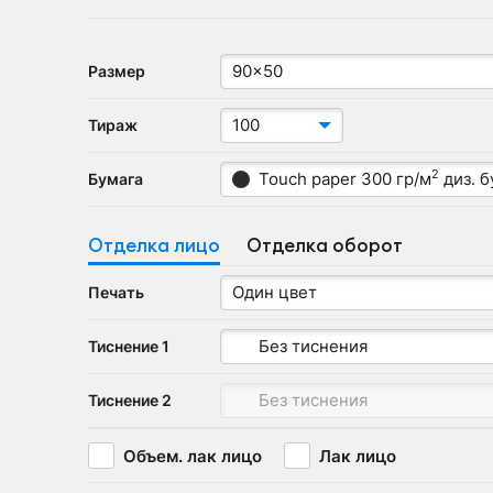
90x50
Размер
100
Тираж
2
Touch paper 300 гр/м
диз. б
Бумага
Отделка лицо
Отделка оборот
Один цвет
Печать
Без тиснения
Тиснение 1
Без тиснения
Тиснение 2
Объем. лак лицо
Лак лицо