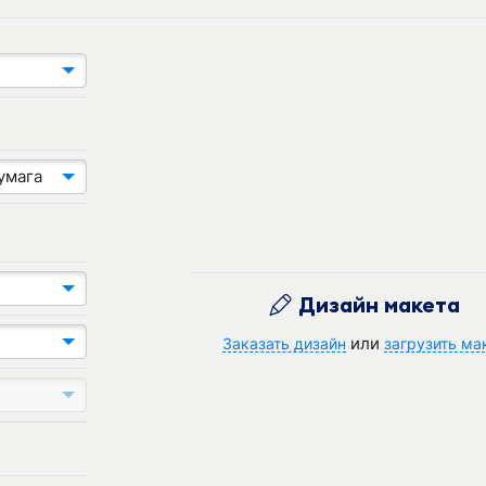
умага
Дизайн макета
или
Заказать дизайн
загрузить ма