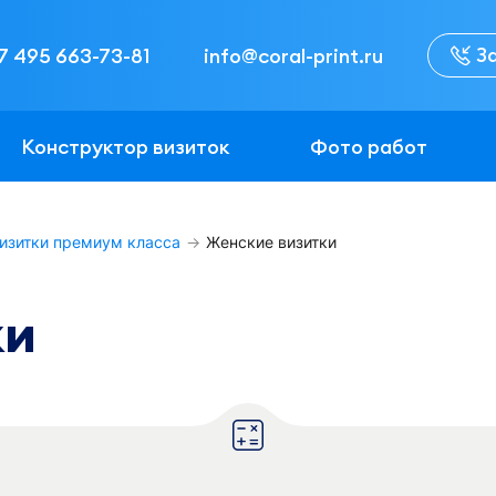
З
7 495 663-73-81
info@coral-print.ru
Конструктор визиток
Фото работ
визитки премиум класса
Женские визитки
ки