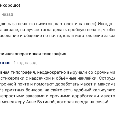
ё хорошо)
д назад
юсь за печатью визиток, карточек и наклеек) Иногда ц
а экране, но лучше тогда делать пробную печать, чтоб
сование и общение по почте, как и изготовление заказа
личная оперативная типография
енко
1 год назад
вная типография, неоднократно выручали со срочными
 стикерпаки с надсечкой и объёмные наклейки. Сотруд
тронной почте и помогают доработать макет и максим
Из приятных бонусов, на сайте есть удобный калькулято
 непростыми заказами и срочными доработками макето
 менеджеру Анне Бутиной, которая всегда на связи!