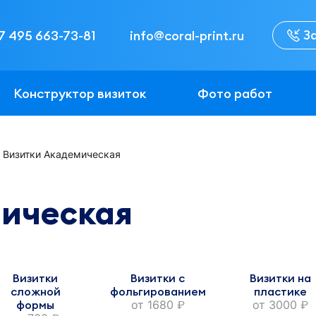
З
7 495 663-73-81
info@coral-print.ru
Конструктор визиток
Фото работ
Визитки Академическая
мическая
Визитки
Визитки с
Визитки на
сложной
фольгированием
пластике
формы
от
1680
от
3000
руб.
руб.