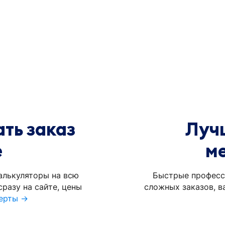
ть заказ
Луч
е
м
алькуляторы на всю
Быстрые професс
разу на сайте, цены
сложных заказов, в
ерты →