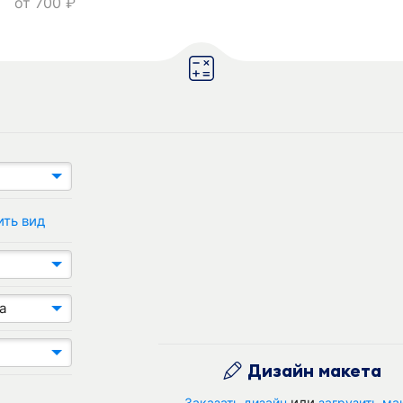
от
700
руб.
ить вид
а
Дизайн макета
или
Заказать дизайн
загрузить ма