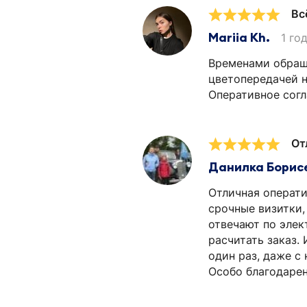
Вс
Mariia Kh.
1 го
Временами обраща
цветопередачей н
Оперативное согла
От
Данилка Борис
Отличная операти
срочные визитки,
отвечают по элек
расчитать заказ. 
один раз, даже с
Особо благодарен