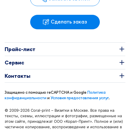
Сделать заказ
Прайс-лист
Наклейки
Сервис
Этикетки
О Компании
Контакты
Каталоги
Требования к макетам
+7 495 663-73-81
Буклеты
Защищено с помощью reCAPTCHA и Google
Политика
Доставка и оплата
info@coral-print.ru
конфиденциальности
и
Условия предоставления услуг
.
Визитки
Политика конфиденциальности
© 2009-2026 Coral-print – Визитки в Москве. Все права на
Бирки и воблеры
Карта сайта
тексты, схемы, иллюстрации и фотографии, размещенные на
Отделения в Москве
этом сайте, принадлежат ООО «Корал-Принт». Полное и (или)
Календари
Блог
частичное копирование, воспроизведение и использование в
Москва, ул. Смольная 44 к. 1