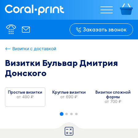
%w%
%w%
%w%
%w%
%w%
%w%
%h%
%h%
Заказать звонок
%h%
%h%
%h%
%h%
Визитки с доставкой
Визитки Бульвар Дмитрия
В сложенном 
В сложенном 
виде:

виде:

Донского
%w-f%
%w-f%
Простые визитки
Круглые визитки
Визитки сложной
от
490
от
690
формы
руб.
руб.
от
700
руб.