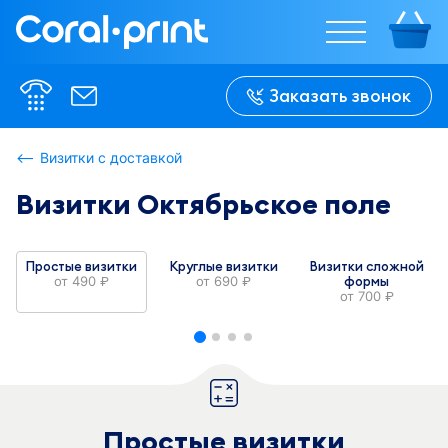
%w%
%w%
%w%
%w%
%w%
%w%
%h%
%h%
Заказать звонок
%h%
%h%
%h%
%h%
Визитки с доставкой
Визитки Октябрьское поле
В сложенном 
В сложенном 
виде:

виде:

%w-f%
%w-f%
Простые визитки
Круглые визитки
Визитки сложной
от
490
от
690
формы
руб.
руб.
от
700
руб.
Простые визитки