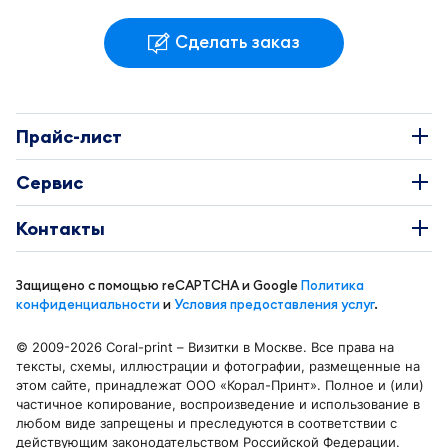
Сделать заказ
Прайс-лист
Наклейки
Сервис
Этикетки
О Компании
Контакты
Каталоги
Требования к макетам
+7 495 663-73-81
Буклеты
Защищено с помощью reCAPTCHA и Google
Политика
Доставка и оплата
info@coral-print.ru
конфиденциальности
и
Условия предоставления услуг
.
Визитки
Политика конфиденциальности
© 2009-2026 Coral-print – Визитки в Москве. Все права на
Бирки и воблеры
Карта сайта
тексты, схемы, иллюстрации и фотографии, размещенные на
Отделения в Москве
этом сайте, принадлежат ООО «Корал-Принт». Полное и (или)
Календари
Блог
частичное копирование, воспроизведение и использование в
Москва, ул. Смольная 44 к. 1
любом виде запрещены и преследуются в соответствии с
Листовки и флаеры
Беломорская
действующим законодательством Российской Федерации.