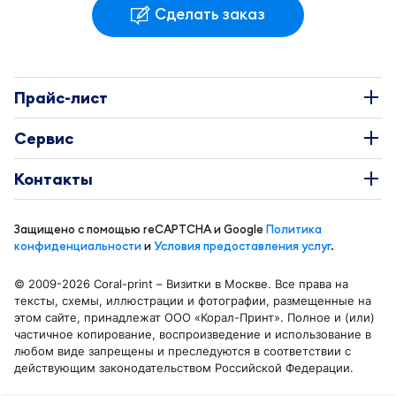
Сделать заказ
Прайс-лист
Наклейки
Сервис
Этикетки
О Компании
Контакты
Каталоги
Требования к макетам
+7 495 663-73-81
Буклеты
Защищено с помощью reCAPTCHA и Google
Политика
Доставка и оплата
info@coral-print.ru
конфиденциальности
и
Условия предоставления услуг
.
Визитки
Политика конфиденциальности
© 2009-2026 Coral-print – Визитки в Москве. Все права на
Бирки и воблеры
Карта сайта
тексты, схемы, иллюстрации и фотографии, размещенные на
Отделения в Москве
этом сайте, принадлежат ООО «Корал-Принт». Полное и (или)
Календари
Блог
частичное копирование, воспроизведение и использование в
Москва, ул. Смольная 44 к. 1
любом виде запрещены и преследуются в соответствии с
Листовки и флаеры
Беломорская
действующим законодательством Российской Федерации.
Блокноты
Москва, Ленинградский пр-кт, д. 2