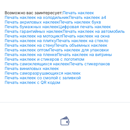
Возможно вас заинтересует:
Печать наклеек
Печать наклеек на холодильник
Печать наклеек а4
Печать акриловых наклеек
Печать наклеек букв
Печать бумажных наклеек
Цифровая печать наклеек
Печать гарантийных наклеек
Печать наклеек на автомобиль
Печать наклеек на мотоцикл
Печать наклеек на окна
Печать наклеек на плитку
Печать наклеек на стекло
Печать наклеек на стену
Печать объемных наклеек
Печать наклеек оптом
Печать наклеек для упаковки
Печать наклеек на пленке
Печать наклеек на витрины
Печать наклеек и стикеров с логотипом
Печать самоклеящихся наклеек
Печать стикерпаков
Печать виниловых наклеек
Печать саморазрушающихся наклеек
Печать наклеек со смолой с заливкой
Печать наклеек с QR кодом