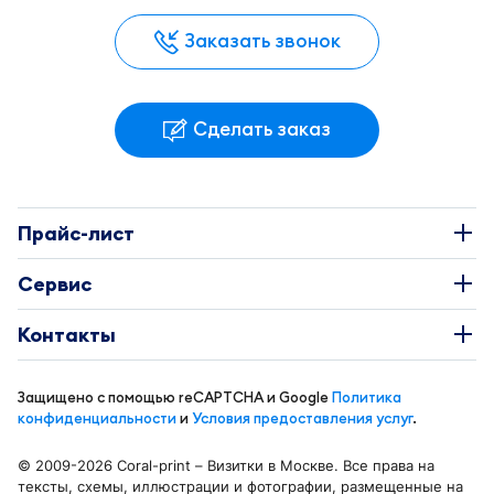
Заказать звонок
Сделать заказ
Прайс-лист
Наклейки
Сервис
Этикетки
О Компании
Контакты
Каталоги
Требования к макетам
+7 495 663-73-81
Буклеты
Защищено с помощью reCAPTCHA и Google
Политика
Доставка и оплата
info@coral-print.ru
конфиденциальности
и
Условия предоставления услуг
.
Визитки
Политика конфиденциальности
© 2009-2026 Coral-print – Визитки в Москве. Все права на
Бирки и воблеры
Карта сайта
тексты, схемы, иллюстрации и фотографии, размещенные на