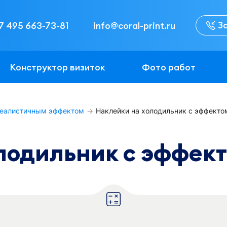
З
7 495 663-73-81
info@coral-print.ru
Конструктор визиток
Фото работ
 реалистичным эффектом
Наклейки на холодильник с эффекто
лодильник с эффек