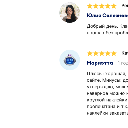
Ре
Юлия Селезнев
Добрый день. Кла
прошло без пробл
Ка
Мариэтта
1 го
Плюсы: хорошая, 
сайте. Минусы: до
утверждаю, может
наверное можно н
круглой наклейки
пропечатана и т.к
наклейки заказат