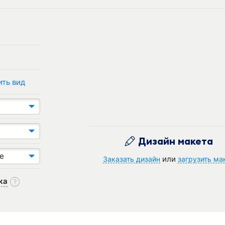
ить вид
Дизайн макета
е
или
Заказать дизайн
загрузить ма
ка