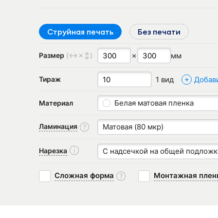
Струйная печать
Без печати
✗
мм
Размер
(↔✗↕)
+
1 вид
Добав
Тираж
Белая матовая пленка
Материал
Ламинация
Матовая (80 мкр)
Нарезка
С надсечкой на общей подложк
Сложная форма
Монтажная плен