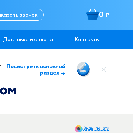
0
аказать звонок
руб.
Доставка и оплата
Контакты
м
Посмотреть основной
раздел →
том
Виды печати