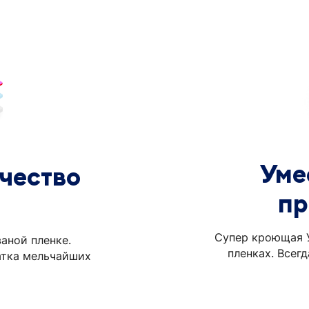
Уме
чество
пр
Супер кроющая У
аной пленке.
пленках. Всег
атка мельчайших