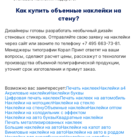
Как купить объемные наклейки на
стену?
Дизайнеры готовы разработать необычный дизайн
стеновых стикеров. Отправляйте свою заявку на наклейки
через сайт или звоните по телефону +7 495 663-73-81.
Менеджеры типографии Корал Принт ответят на ваши
вопросы, сделают расчет цены, расскажут о технологии
производства объемной полиграфической продукции,
уточнят срок изготовления и примут заказ.
Возможно вас заинтересует:
Печать наклеек
Наклейки а4
Акриловые наклейки
Наклейки буквы
Цифровая печать наклеек
Печать наклеек на автомобиль
Наклейки на мотоцикл
Наклейки на стекло
Наклейки на стену
Объемные наклейки
Наклейки оптом
Наклейки на холодильник с эффектом
Наклейки на авто буквы
Квадратные наклейки
Печать металлизированных наклеек
Большие наклейки на авто
Наклейки на капот авто
Виниловые наклейки на авто
Наклейки на авто в роддом
Наклейки для скрапбукинга
Наклейки на коробки