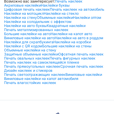
Возможно вас заинтересует:
Печать наклеек
Акриловые наклейки
Наклейки буквы
Цифровая печать наклеек
Печать наклеек на автомобиль
Наклейки на мотоцикл
Наклейки на стекло
Наклейки на стену
Объемные наклейки
Наклейки оптом
Наклейки на холодильник с эффектом
Наклейки на авто буквы
Квадратные наклейки
Печать металлизированных наклеек
Большие наклейки на авто
Наклейки на капот авто
Виниловые наклейки на авто
Наклейки на авто в роддом
Наклейки для скрапбукинга
Наклейки на коробки
Наклейки с QR кодом
Большие наклейки на стены
Объемные наклейки на стену
Защитные объемные наклейки
Офсетная печать наклеек
Печать овальных наклеек
Печать фигурных наклеек
Печать наклеек на самоклеящейся пленке
Печать прямоугольных наклеек
Срочная печать наклеек
Дизайн наклеек и стикеров
Печать светоотражающих наклеек
Виниловые наклейки
Виниловые наклейки на капот автомобиля
Печать влагостойких наклеек