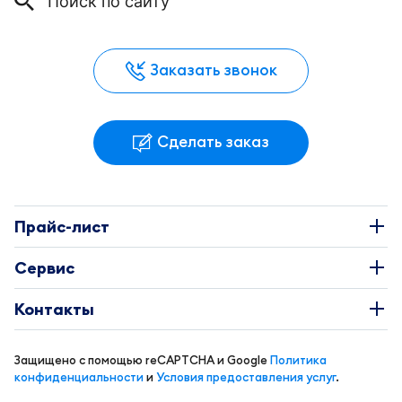
Заказать звонок
Сделать заказ
Прайс-лист
Наклейки
Сервис
Этикетки
О Компании
Контакты
Каталоги
Требования к макетам
+7 495 663-73-81
Буклеты
Защищено с помощью reCAPTCHA и Google
Политика
Доставка и оплата
info@coral-print.ru
конфиденциальности
и
Условия предоставления услуг
.
Визитки
Политика конфиденциальности