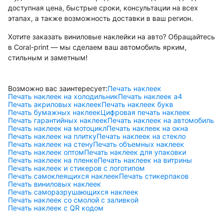
доступная цена, быстрые сроки, консультации на всех
этапах, а также возможность доставки в ваш регион.
Хотите заказать виниловые наклейки на авто? Обращайтесь
в Coral-print — мы сделаем ваш автомобиль ярким,
стильным и заметным!
Возможно вас заинтересует:
Печать наклеек
Печать наклеек на холодильник
Печать наклеек а4
Печать акриловых наклеек
Печать наклеек букв
Печать бумажных наклеек
Цифровая печать наклеек
Печать гарантийных наклеек
Печать наклеек на автомобиль
Печать наклеек на мотоцикл
Печать наклеек на окна
Печать наклеек на плитку
Печать наклеек на стекло
Печать наклеек на стену
Печать объемных наклеек
Печать наклеек оптом
Печать наклеек для упаковки
Печать наклеек на пленке
Печать наклеек на витрины
Печать наклеек и стикеров с логотипом
Печать самоклеящихся наклеек
Печать стикерпаков
Печать виниловых наклеек
Печать саморазрушающихся наклеек
Печать наклеек со смолой с заливкой
Печать наклеек с QR кодом