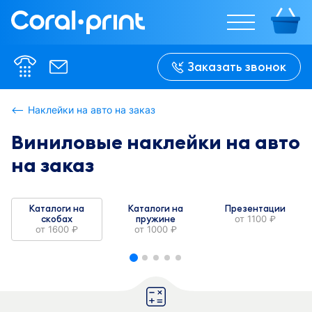
%w%
%w%
Заказать звонок
%h%
%h%
Наклейки на авто на заказ
Виниловые наклейки на авто
В сложенном 
В сложенном 
виде:

виде:

на заказ
%w-f%
%w-f%
Каталоги на
Каталоги на
Презентации
скобах
пружине
от
1100
руб.
от
1600
от
1000
руб.
руб.